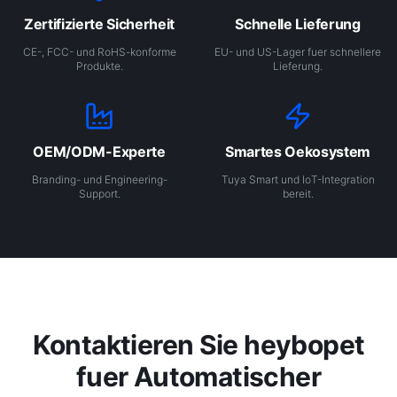
Zertifizierte Sicherheit
Schnelle Lieferung
CE-, FCC- und RoHS-konforme
EU- und US-Lager fuer schnellere
Produkte.
Lieferung.
OEM/ODM-Experte
Smartes Oekosystem
Branding- und Engineering-
Tuya Smart und IoT-Integration
Support.
bereit.
Kontaktieren Sie heybopet
fuer Automatischer