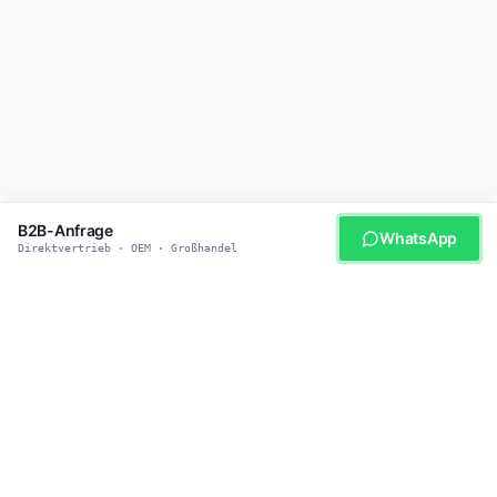
B2B-Anfrage
WhatsApp
Direktvertrieb · OEM · Großhandel
WERDEN SIE UNSER PARTNER
Bereit für smarte