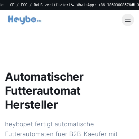
CE / FCC / RoHS zertifiziert
📞 WhatsApp: +86 18603008576
🚚 3-Tage
Automatischer
Futterautomat
Hersteller
heybopet fertigt automatische
Futterautomaten fuer B2B-Kaeufer mit