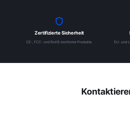
Zertifizierte Sicherheit
CE-, FCC- und RoHS-konforme Produkte.
EU- und U
Kontaktiere