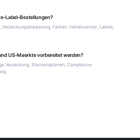
te-Label-Bestellungen?
k, Verpackungsanpassung, Farben, Handbuecher, Labels,
und US-Maerkte vorbereitet werden?
tige Verpackung, Steckeroptionen, Compliance-
ung.