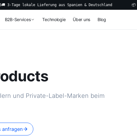
age lokale Lieferung aus Spanien & Deutschland
📦 Smarte
B2B-Services
Technologie
Über uns
Blog
roducts
dlern und Private-Label-Marken beim
s anfragen