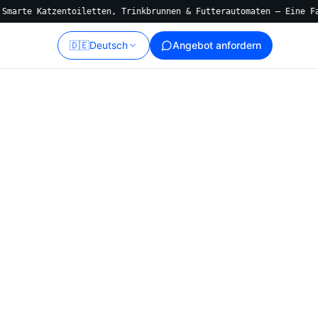
 Katzentoiletten, Trinkbrunnen & Futterautomaten — Eine Fabrik, 
🇩🇪
Deutsch
Angebot anfordern