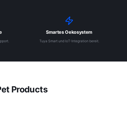
e
Smartes Oekosystem
pport.
Tuya Smart und IoT-Integration bereit.
Pet Products