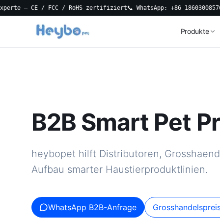
 — CE / FCC / RoHS zertifiziert
📞 WhatsApp: +86 18603008576
🚚 3-T
Produkte
B2B Smart Pet P
heybopet hilft Distributoren, Grosshaen
Aufbau smarter Haustierproduktlinien.
WhatsApp B2B-Anfrage
Grosshandelsprei