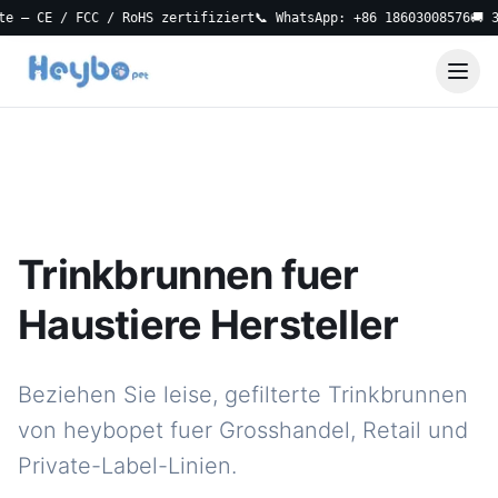
 CE / FCC / RoHS zertifiziert
📞 WhatsApp: +86 18603008576
🚚 3-Tag
Trinkbrunnen fuer
Haustiere Hersteller
Beziehen Sie leise, gefilterte Trinkbrunnen
von heybopet fuer Grosshandel, Retail und
Private-Label-Linien.