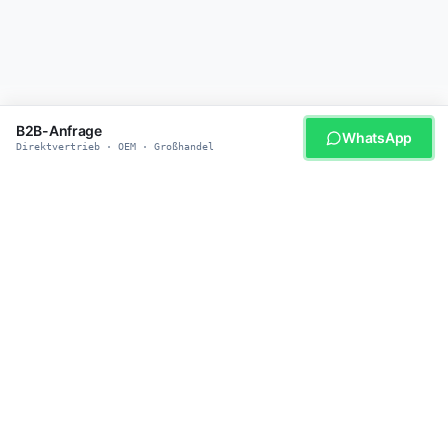
B2B-Anfrage
WhatsApp
Direktvertrieb · OEM · Großhandel
WERDEN SIE UNSER PARTNER
Bereit für smarte
Haustierprodukte?
Schließen Sie sich über 500 globalen Distributoren an, die