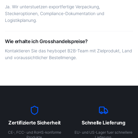
Ja. Wir unterstuetzen exportfertige Verpackung,
Steckeroptionen, Compliance-Dokumentation und
Logistikplanung.
Wie erhalte ich Grosshandelspreise?
Kontaktieren Sie das heybopet B2B-Team mit Zielprodukt, Land
und voraussichtlicher Bestellmenge.
Zertifizierte Sicherheit
Schnelle Lieferung
CE-, FCC- und RoHS-konforme
EU- und US-Lager fuer schnellere
Produkte.
Lieferung.