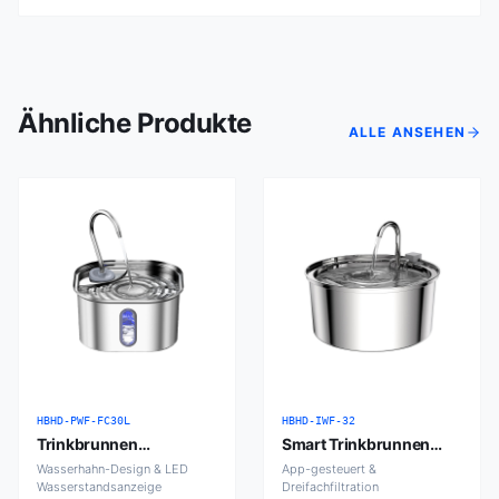
Ähnliche Produkte
ALLE ANSEHEN
HBHD-PWF-FC30L
HBHD-IWF-32
Trinkbrunnen
Smart Trinkbrunnen
Wasserhahn 3,0L
3,2L
Wasserhahn-Design & LED
App-gesteuert &
Wasserstandsanzeige
Dreifachfiltration