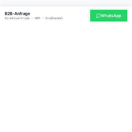
B2B-Anfrage
WhatsApp
Direktvertrieb · OEM · Großhandel
WERDEN SIE UNSER PARTNER
Bereit für smarte
Haustierprodukte?
Schließen Sie sich über 500 globalen Distributoren an, die
heybopet für zuverlässige Lieferung, wettbewerbsfähige Preise
und Safety-First-Engineering vertrauen. MOQ nach Stufe:
Muster/Test 1–5 Einheiten, Grosshandel 20–50 Einheiten,
OEM/Private Label 300–500 Einheiten.