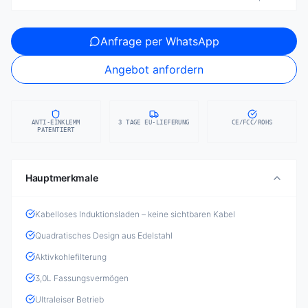
Anfrage per WhatsApp
Angebot anfordern
ANTI-EINKLEMM
3 TAGE EU-LIEFERUNG
CE/FCC/ROHS
PATENTIERT
Hauptmerkmale
Kabelloses Induktionsladen – keine sichtbaren Kabel
Quadratisches Design aus Edelstahl
Aktivkohlefilterung
3,0L Fassungsvermögen
Ultraleiser Betrieb