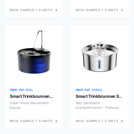
MOQ:
SAMPLE 1-5 UNITS
MOQ:
SAMPLE 1-5 UNITS
HBHD-PWF-R32L
HBHQ-PWF-SF032L
Smart Trinkbrunnen
Smart Trinkbrunnen SF
Rund 3,2L
3.2L
Super-leises Wasserhahn-
App-gesteuerte
Design
Dreifachfiltration – Premium
Edition
MOQ:
SAMPLE 1-5 UNITS
MOQ:
SAMPLE 1-5 UNITS