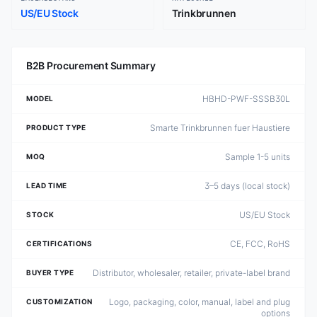
US/EU Stock
Trinkbrunnen
B2B Procurement Summary
HBHD-PWF-SSSB30L
MODEL
Smarte Trinkbrunnen fuer Haustiere
PRODUCT TYPE
Sample 1-5 units
MOQ
3–5 days (local stock)
LEAD TIME
US/EU Stock
STOCK
CE, FCC, RoHS
CERTIFICATIONS
Distributor, wholesaler, retailer, private-label brand
BUYER TYPE
Logo, packaging, color, manual, label and plug
CUSTOMIZATION
options