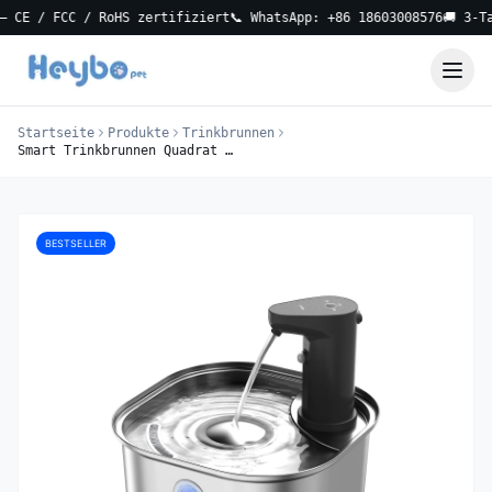
 FCC / RoHS zertifiziert
📞 WhatsApp: +86 18603008576
🚚 3-Tage lo
Startseite
Produkte
Trinkbrunnen
Smart Trinkbrunnen Quadrat 3.0L
BESTSELLER