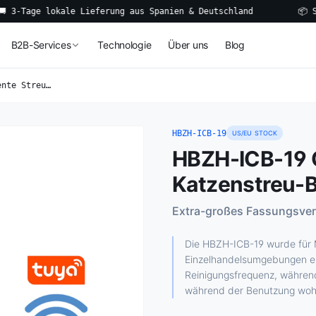
e lokale Lieferung aus Spanien & Deutschland
📦 Smarte K
B2B-Services
Technologie
Über uns
Blog
Open-Top Intelligente Streu-Box XL
HBZH-ICB-19
US/EU STOCK
HBZH-ICB-19 O
Katzenstreu-
Extra-großes Fassungsve
Die HBZH-ICB-19 wurde für M
Einzelhandelsumgebungen ent
Reinigungsfrequenz, während
während der Benutzung wohl 