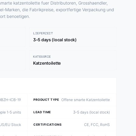
smarte katzentoilette fuer Distributoren, Grosshaendler,
el-Marken, die Fabrikpreise, exportfertige Verpackung und
rt benoetigen.
LIEFERZEIT
3–5 days (local stock)
KATEGORIE
Katzentoilette
HBZH-ICB-19
Offene smarte Katzentoilette
PRODUCT TYPE
le 1-5 units
3–5 days (local stock)
LEAD TIME
US/EU Stock
CE, FCC, RoHS
CERTIFICATIONS