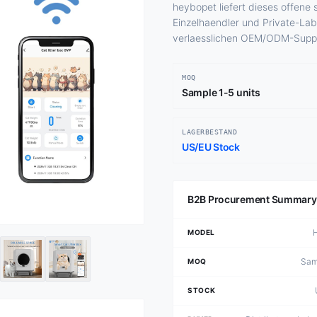
heybopet liefert dieses offene 
Einzelhaendler und Private-Lab
verlaesslichen OEM/ODM-Suppo
MOQ
Sample 1-5 units
LAGERBESTAND
US/EU Stock
B2B Procurement Summary
MODEL
Samp
MOQ
STOCK