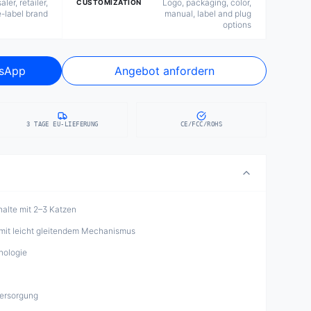
ler, retailer,
Logo, packaging, color,
CUSTOMIZATION
e-label brand
manual, label and plug
options
tsApp
Angebot anfordern
3 TAGE EU-LIEFERUNG
CE/FCC/ROHS
halte mit 2–3 Katzen
 mit leicht gleitendem Mechanismus
nologie
ersorgung