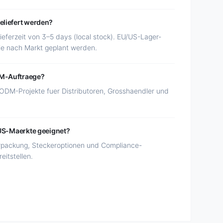
eliefert werden?
eferzeit von 3–5 days (local stock). EU/US-Lager-
je nach Markt geplant werden.
DM-Auftraege?
ODM-Projekte fuer Distributoren, Grosshaendler und
 US-Maerkte geeignet?
erpackung, Steckeroptionen und Compliance-
eitstellen.