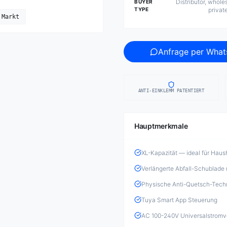
Distributor, wholesa
BUYER
TYPE
privat
 Markt
Anfrage per Wha
ANTI-EINKLEMM PATENTIERT
Hauptmerkmale
XL-Kapazität — ideal für Haus
Verlängerte Abfall-Schublade
Physische Anti-Quetsch-Tech
Tuya Smart App Steuerung
AC 100-240V Universalstromv