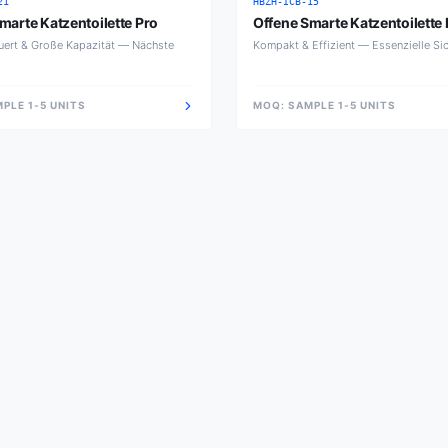
21
HBZH-ICB-15
marte Katzentoilette Pro
Offene Smarte Katzentoilette 
ert & Große Kapazität — Nächste
Kompakt & Effizient — Essenzielle Sic
PLE 1-5 UNITS
MOQ:
SAMPLE 1-5 UNITS