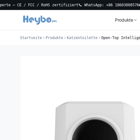
CE / FCC / RoHS zertifiziert
📞 WhatsApp: +86 18603008576
🚚 3-Tag
Produkte
Startseite
Produkte
Katzentoilette