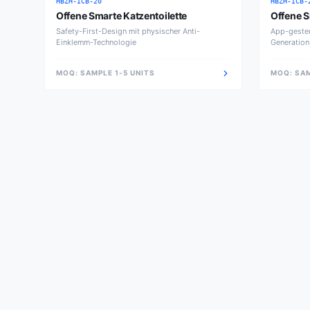
HBZH-ICB-20
HBZH-ICB-
Offene Smarte Katzentoilette
Offene S
Safety-First-Design mit physischer Anti-
App-gesteu
Einklemm-Technologie
Generation
MOQ:
SAMPLE 1-5 UNITS
MOQ:
SAM