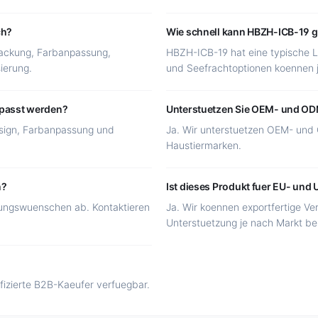
ch?
Wie schnell kann HBZH-ICB-19 g
packung, Farbanpassung,
HBZH-ICB-19 hat eine typische Li
ierung.
und Seefrachtoptionen koennen 
epasst werden?
Unterstuetzen Sie OEM- und O
sign, Farbanpassung und
Ja. Wir unterstuetzen OEM- und 
Haustiermarken.
n?
Ist dieses Produkt fuer EU- und
ngswuenschen ab. Kontaktieren
Ja. Wir koennen exportfertige V
Unterstuetzung je nach Markt ber
ifizierte B2B-Kaeufer verfuegbar.