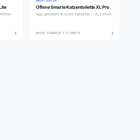
HBZH-ICB-24
Lite
Offene Smarte Katzentoilette XL Pro
herheit
App-gesteuert & Große Kapazität — XL Edition
MOQ:
SAMPLE 1-5 UNITS