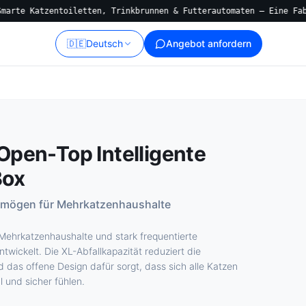
atzentoiletten, Trinkbrunnen & Futterautomaten — Eine Fabrik, Ko
🇩🇪
Deutsch
Angebot anfordern
pen-Top Intelligente
Box
rmögen für Mehrkatzenhaushalte
ehrkatzenhaushalte und stark frequentierte
wickelt. Die XL-Abfallkapazität reduziert die
 das offene Design dafür sorgt, dass sich alle Katzen
und sicher fühlen.