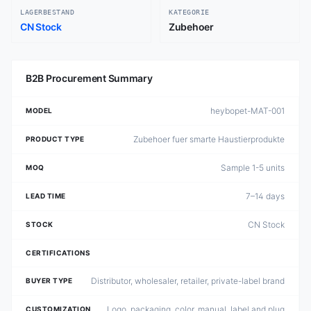
LAGERBESTAND
KATEGORIE
CN Stock
Zubehoer
B2B Procurement Summary
heybopet-MAT-001
MODEL
Zubehoer fuer smarte Haustierprodukte
PRODUCT TYPE
Sample 1-5 units
MOQ
7–14 days
LEAD TIME
CN Stock
STOCK
CERTIFICATIONS
Distributor, wholesaler, retailer, private-label brand
BUYER TYPE
Logo, packaging, color, manual, label and plug
CUSTOMIZATION