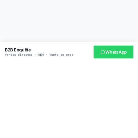
B2B Enquête
WhatsApp
Ventes directes · OEM · Vente en gros
DEVENEZ PARTENAIRE AVEC NOUS
Prêt à vous procurer des
produits intelligents pour