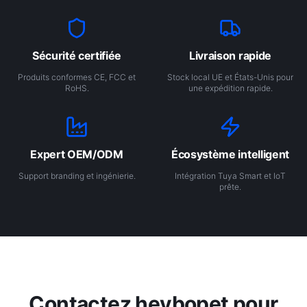
Sécurité certifiée
Livraison rapide
Produits conformes CE, FCC et
Stock local UE et États-Unis pour
RoHS.
une expédition rapide.
Expert OEM/ODM
Écosystème intelligent
Support branding et ingénierie.
Intégration Tuya Smart et IoT
prête.
Contactez heybopet pour