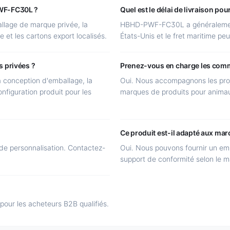
PWF-FC30L ?
Quel est le délai de livraison 
llage de marque privée, la
HBHD-PWF-FC30L a généralement 
e et les cartons export localisés.
États-Unis et le fret maritime peu
s privées ?
Prenez-vous en charge les c
a conception d'emballage, la
Oui. Nous accompagnons les proj
nfiguration produit pour les
marques de produits pour anima
Ce produit est-il adapté aux mar
e personnalisation. Contactez-
Oui. Nous pouvons fournir un emba
support de conformité selon le m
 pour les acheteurs B2B qualifiés.