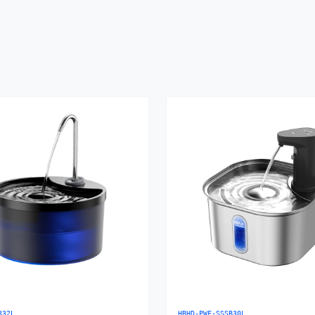
R32L
HBHD-PWF-SSSB30L