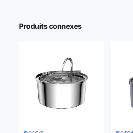
Produits connexes
HBHD-IWF-32
HBHD-PWF-