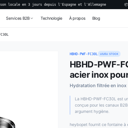
le en 3 jours depuis l'Espagne et l'Allemagne
📦 Bacs à 
Services B2B
Technologie
À propos
Blog
FC30L
HBHD-PWF-FC30L
US/EU STOCK
HBHD-PWF-FC3
acier inox pou
Hydratation filtrée en ino
La HBHD-PWF-FC30L est une f
conçue pour les canaux B2B r
argument hygiène.
heybopet fournit ce fontaine à e