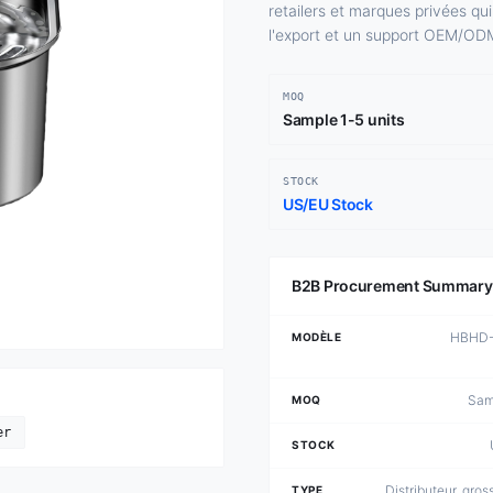
retailers et marques privées qu
l'export et un support OEM/ODM
MOQ
Sample 1-5 units
STOCK
US/EU Stock
B2B Procurement Summary
HBHD-
MODÈLE
Samp
MOQ
er
STOCK
Distributeur, gross
TYPE