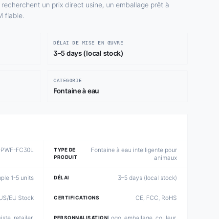
i recherchent un prix direct usine, un emballage prêt à
 fiable.
DÉLAI DE MISE EN ŒUVRE
3–5 days (local stock)
CATÉGORIE
Fontaine à eau
PWF-FC30L
Fontaine à eau intelligente pour
TYPE DE
PRODUIT
animaux
le 1-5 units
3–5 days (local stock)
DÉLAI
US/EU Stock
CE, FCC, RoHS
CERTIFICATIONS
iste, retailer,
Logo, emballage, couleur,
PERSONNALISATION