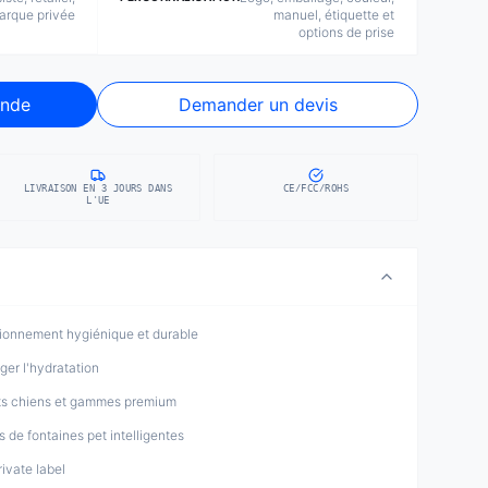
arque privée
manuel, étiquette et
options de prise
nde
Demander un devis
LIVRAISON EN 3 JOURS DANS
CE/FCC/ROHS
L'UE
tionnement hygiénique et durable
ger l'hydratation
its chiens et gammes premium
 de fontaines pet intelligentes
ivate label