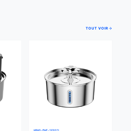
TOUT VOIR
HBHQ-PWF-SF032L