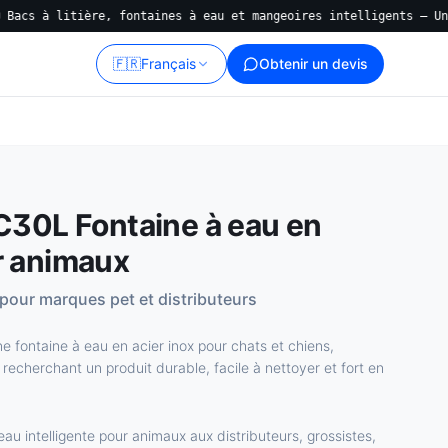
litière, fontaines à eau et mangeoires intelligents — Une usine,
🇫🇷
Français
Obtenir un devis
0L Fontaine à eau en
r animaux
x pour marques pet et distributeurs
ontaine à eau en acier inox pour chats et chiens,
echerchant un produit durable, facile à nettoyer et fort en
au intelligente pour animaux aux distributeurs, grossistes,