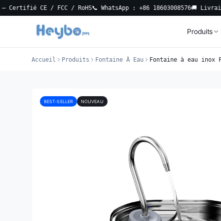
fié CE / FCC / RoHS
📞 WhatsApp : +86 18603008576
🚚 Livraison loca
Produits
Accueil
Produits
Fontaine À Eau
Fontaine à eau inox 
BEST-SELLER
NOUVEAU