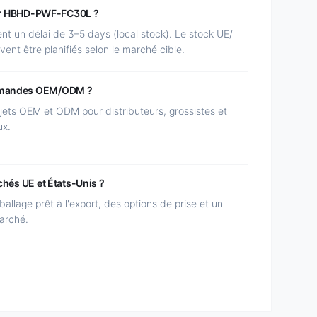
pour HBHD-PWF-FC30L ?
un délai de 3–5 days (local stock). Le stock UE/
vent être planifiés selon le marché cible.
ommandes OEM/ODM ?
ets OEM et ODM pour distributeurs, grossistes et
ux.
chés UE et États-Unis ?
llage prêt à l'export, des options de prise et un
arché.