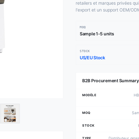
retailers et marques privées qu
l'export et un support OEM/ODM
MOQ
Sample 1-5 units
STOCK
US/EU Stock
B2B Procurement Summary
HB
MODÈLE
Samp
MOQ
STOCK
Distributeur, gross
TYPE