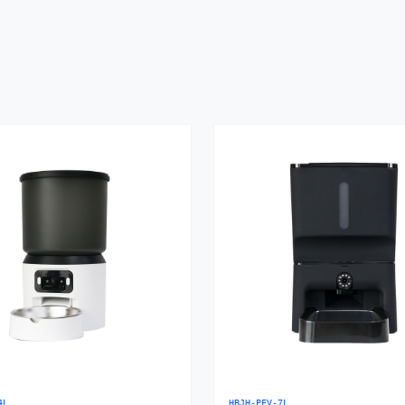
4L
HBJH-PFV-7L