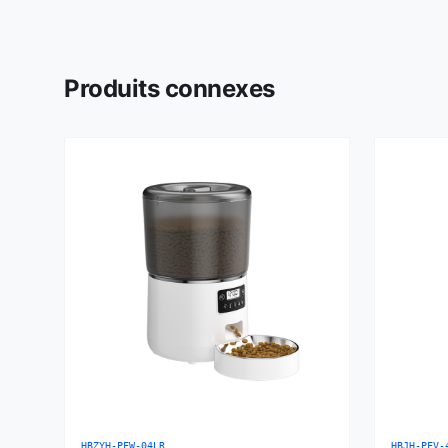
Produits connexes
HBZYH-PFW-04LR
HBJH-PFV-