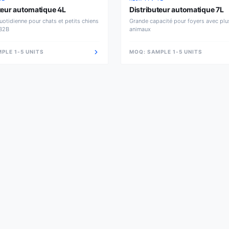
teur automatique 4L
Distributeur automatique 7L
uotidienne pour chats et petits chiens
Grande capacité pour foyers avec plu
 B2B
animaux
PLE 1-5 UNITS
MOQ:
SAMPLE 1-5 UNITS