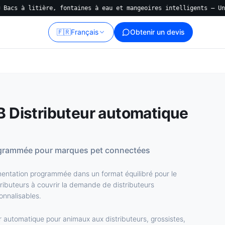
litière, fontaines à eau et mangeoires intelligents — Une usine,
🇫🇷
Français
Obtenir un devis
Distributeur automatique
ogrammée pour marques pet connectées
mentation programmée dans un format équilibré pour le
tributeurs à couvrir la demande de distributeurs
onnalisables.
r automatique pour animaux aux distributeurs, grossistes,