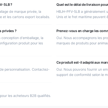
FV-5LB ?
Quel est le délai de livraison p
llage de marque privée, la
HBJH-PFV-5LB a généralement un 
e et les cartons export localisés.
Unis et le fret maritime peuvent ê
s privées ?
Prenez-vous en charge les c
a conception d'emballage, la
Oui. Nous accompagnons les proj
nfiguration produit pour les
marques de produits pour anima
Ce produit est-il adapté aux mar
e personnalisation. Contactez-
Oui. Nous pouvons fournir un emba
support de conformité selon le m
 pour les acheteurs B2B qualifiés.