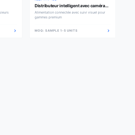
Distributeur intelligent avec caméra
45L
sieurs
Alimentation connectée avec suivi visuel pour
gammes premium
MOQ:
SAMPLE 1-5 UNITS