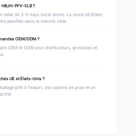
our HBJH-PFV-5LB ?
délai de 3–5 days (local stock). Le stock UE/États-
tre planifiés selon le marché cible.
ommandes OEM/ODM ?
ets OEM et ODM pour distributeurs, grossistes et
ux.
chés UE et États-Unis ?
llage prêt à l'export, des options de prise et un
arché.