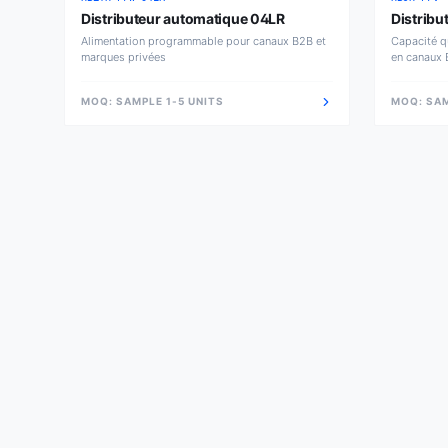
Distributeur automatique 04LR
Distribu
Alimentation programmable pour canaux B2B et
Capacité q
marques privées
en canaux
MOQ:
SAMPLE 1-5 UNITS
MOQ:
SAM