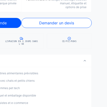
arque privée
manuel, étiquette et
options de prise
nde
Demander un devis
LIVRAISON EN 3 JOURS DANS
CE/FCC/ROHS
L'UE
tines alimentaires prévisibles
vec chats et petits chiens
gammes pet tech
el et emballage disponible
ssistes et e-commerce