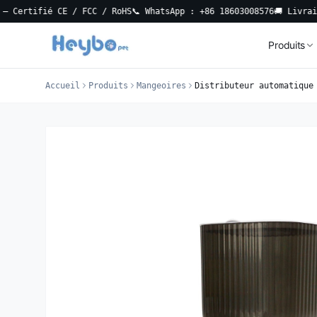
fié CE / FCC / RoHS
📞 WhatsApp : +86 18603008576
🚚 Livraison loca
Produits
Accueil
Produits
Mangeoires
Distributeur automatique