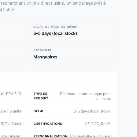
i recherchent un prix direct usine, un emballage prêt à
 fiable.
DÉLAI DE MISE EN ŒUVRE
3–5 days (local stock)
CATÉGORIE
Mangeoires
JH-PFV-5LB
Distributeur automatique pour
TYPE DE
PRODUIT
animaux
le 1-5 units
3–5 days (local stock)
DÉLAI
US/EU Stock
CE, FCC, RoHS
CERTIFICATIONS
iste, retailer,
Logo, emballage, couleur,
PERSONNALISATION