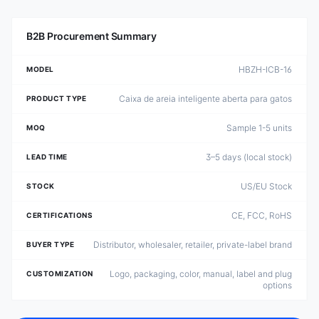
B2B Procurement Summary
HBZH-ICB-16
MODEL
Caixa de areia inteligente aberta para gatos
PRODUCT TYPE
Sample 1-5 units
MOQ
3–5 days (local stock)
LEAD TIME
US/EU Stock
STOCK
CE, FCC, RoHS
CERTIFICATIONS
Distributor, wholesaler, retailer, private-label brand
BUYER TYPE
Logo, packaging, color, manual, label and plug
CUSTOMIZATION
options