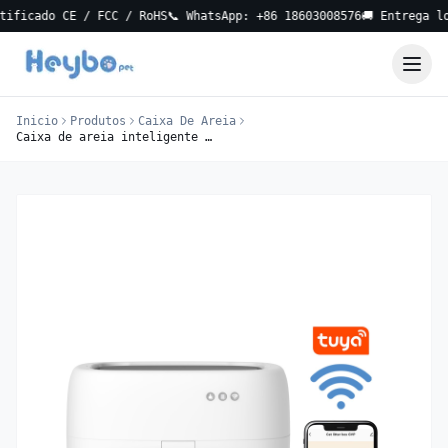
do CE / FCC / RoHS
📞 WhatsApp: +86 18603008576
🚚 Entrega local e
Inicio
Produtos
Caixa De Areia
Caixa de areia inteligente ICB-16