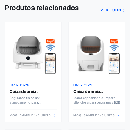
Produtos relacionados
VER TUDO
HBZH-ICB-20
HBZH-ICB-21
Caixa de areia
Caixa de areia
inteligente aberta ICB-
inteligente aberta Pro
Seguranca fisica anti-
Maior capacidade e limpeza
20
esmagamento para
silenciosa para programas B2B
distribuidores de pet tech
MOQ:
SAMPLE 1-5 UNITS
MOQ:
SAMPLE 1-5 UNITS