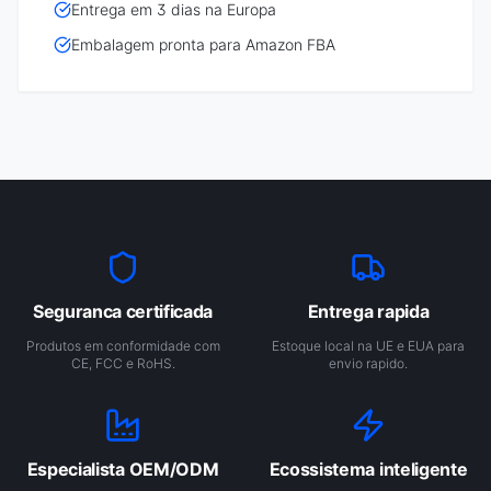
Entrega em 3 dias na Europa
Embalagem pronta para Amazon FBA
Seguranca certificada
Entrega rapida
Produtos em conformidade com
Estoque local na UE e EUA para
CE, FCC e RoHS.
envio rapido.
Especialista OEM/ODM
Ecossistema inteligente