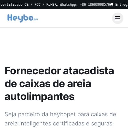
tificado CE / FCC / RoHS
📞 WhatsApp: +86 18603008576
🚚 Entrega l
Fornecedor atacadista
de caixas de areia
autolimpantes
Seja parceiro da heybopet para caixas de
areia inteligentes certificadas e seguras.