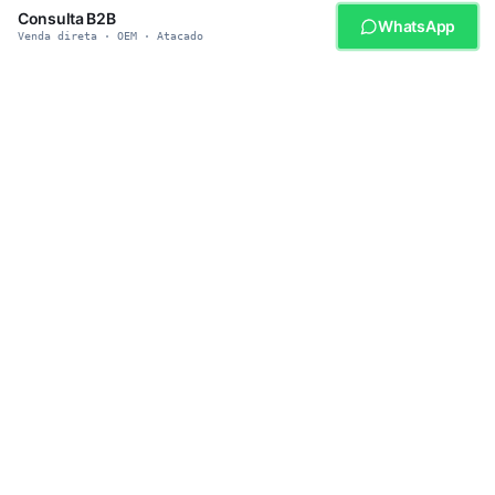
Consulta B2B
WhatsApp
Venda direta · OEM · Atacado
SEJA NOSSO PARCEIRO
Pronto para adquirir produtos
pet inteligentes?
Junte-se a 500+ distribuidores globais que confiam na
heybopet para fornecimento confiável, preços competitivos e
engenharia Safety-First. MOQ por nível: amostra/teste 1–5
unidades, atacado 20–50 unidades, OEM/private label 300–
500 unidades.