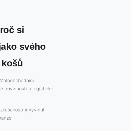
roč si
 jako svého
 košů
 Maloobchodníci
é povinnosti a logistické
 zkušenostmi vyvinul
panze.