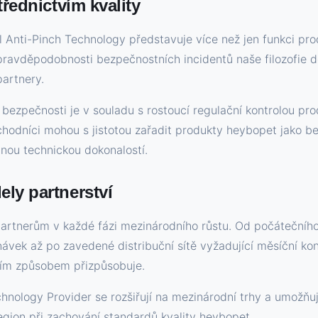
třednictvím kvality
 Anti-Pinch Technology představuje více než jen funkci pro
 pravděpodobnosti bezpečnostních incidentů naše filozofie 
partnery.
k bezpečnosti je v souladu s rostoucí regulační kontrolou pr
hodníci mohou s jistotou zařadit produkty heybopet jako b
ou technickou dokonalostí.
ly partnerství
artnerům v každé fázi mezinárodního růstu. Od počátečního
vek až po zavedené distribuční sítě vyžadující měsíční kon
ícím způsobem přizpůsobuje.
ology Provider se rozšiřují na mezinárodní trhy a umožňuj
egion při zachování standardů kvality heybopet.