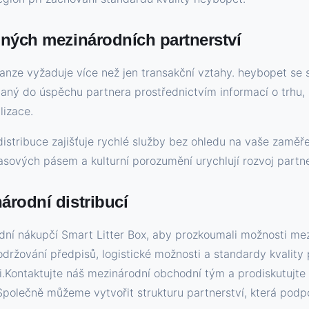
lných mezinárodních partnerství
ze vyžaduje více než jen transakční vztahy. heybopet se s
aný do úspěchu partnera prostřednictvím informací o trhu,
izace.
istribuce zajišťuje rychlé služby bez ohledu na vaše zaměře
časových pásem a kulturní porozumění urychlují rozvoj partne
árodní distribucí
ní nákupčí Smart Litter Box, aby prozkoumali možnosti mez
održování předpisů, logistické možnosti a standardy kvality 
.Kontaktujte náš mezinárodní obchodní tým a prodiskutujte 
Společně můžeme vytvořit strukturu partnerství, která podpoř