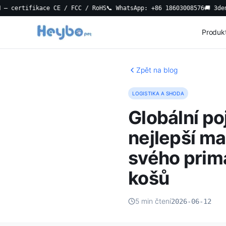
ifikace CE / FCC / RoHS
📞 WhatsApp: +86 18603008576
🚚 3denní lok
Produk
Zpět na blog
LOGISTIKA A SHODA
Globální po
nejlepší ma
svého prim
košů
5 min čtení
2026-06-12