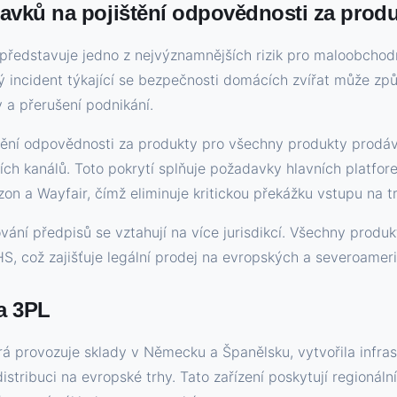
vků na pojištění odpovědnosti za produ
ředstavuje jedno z nejvýznamnějších rizik pro maloobchodn
ný incident týkající se bezpečnosti domácích zvířat může zp
 a přerušení podnikání.
tění odpovědnosti za produkty pro všechny produkty prodá
ích kanálů. Toto pokrytí splňuje požadavky hlavních platfor
 a Wayfair, čímž eliminuje kritickou překážku vstupu na tr
ání předpisů se vztahují na více jurisdikcí. Všechny produk
S, což zajišťuje legální prodej na evropských a severoameri
a 3PL
á provozuje sklady v Německu a Španělsku, vytvořila infras
istribuci na evropské trhy. Tato zařízení poskytují regionáln