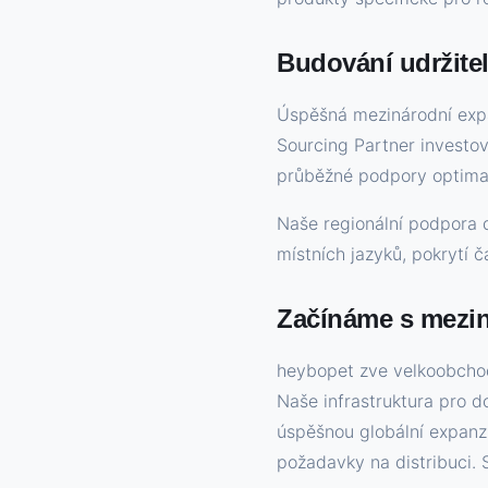
Budování udržite
Úspěšná mezinárodní expan
Sourcing Partner investov
průběžné podpory optimal
Naše regionální podpora d
místních jazyků, pokrytí 
Začínáme s mezin
heybopet zve velkoobchod
Naše infrastruktura pro d
úspěšnou globální expanzi
požadavky na distribuci. 