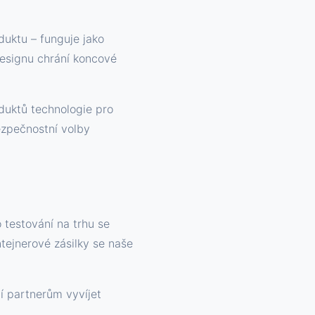
duktu – funguje jako
designu chrání koncové
oduktů technologie pro
ezpečnostní volby
 testování na trhu se
tejnerové zásilky se naše
í partnerům vyvíjet