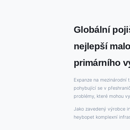
Globální poj
nejlepší mal
primárního 
Expanze na mezinárodní t
pohybující se v přeshrani
problémy, které mohou vyk
Jako zavedený výrobce in
heybopet komplexní infra