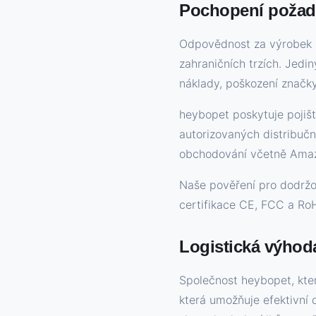
Pochopení požada
Odpovědnost za výrobek p
zahraničních trzích. Jedi
náklady, poškození značky
heybopet poskytuje pojiš
autorizovaných distribučn
obchodování včetně Amazon
Naše pověření pro dodržov
certifikace CE, FCC a RoH
Logistická výhod
Společnost heybopet, kter
která umožňuje efektivní d