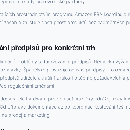
řepravní náklady pro evropské partnery.
jících prostřednictvím programu Amazon FBA koordinuje ná
í zásob a zajišťuje dostupnost produktů bez nadměrných p
ní předpisů pro konkrétní trh
edinečné problémy s dodržováním předpisů. Německo vyžadu
ožadavky. Španělsko prosazuje odlišné předpisy pro označo
ředpisů udržuje aktuální znalosti o těchto požadavcích a p
řed regulačními změnami.
dodavatele hardwaru pro domácí mazlíčky odrážejí roky inve
Od přípravy dokumentace až po koordinaci testování řešíme 
 na prodej a marketing.