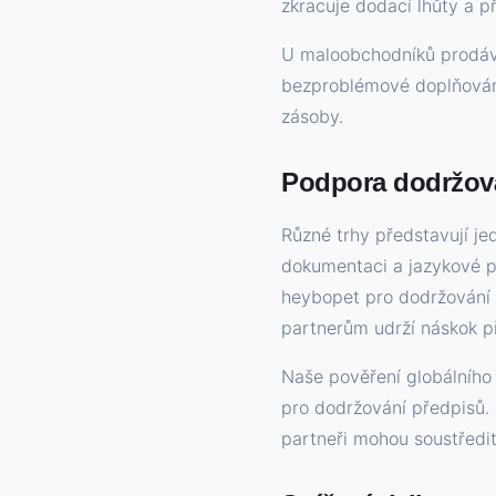
zkracuje dodací lhůty a p
U maloobchodníků prodáva
bezproblémové doplňován
zásoby.
Podpora dodržová
Různé trhy představují j
dokumentaci a jazykové p
heybopet pro dodržování p
partnerům udrží náskok p
Naše pověření globálního 
pro dodržování předpisů. 
partneři mohou soustředit