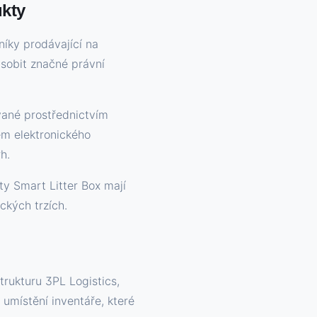
kty
íky prodávající na
ůsobit značné právní
vané prostřednictvím
em elektronického
h.
ty Smart Litter Box mají
ckých trzích.
trukturu 3PL Logistics,
í umístění inventáře, které