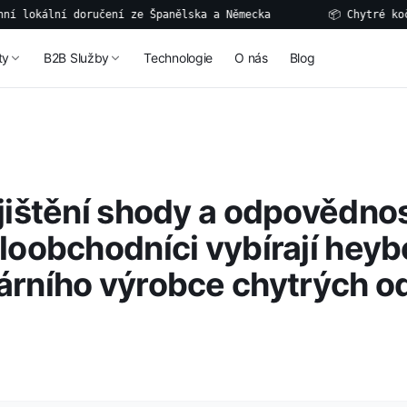
ální doručení ze Španělska a Německa
📦 Chytré kočičí zá
ty
B2B Služby
Technologie
O nás
Blog
jištění shody a odpovědnost
loobchodníci vybírají heyb
árního výrobce chytrých 