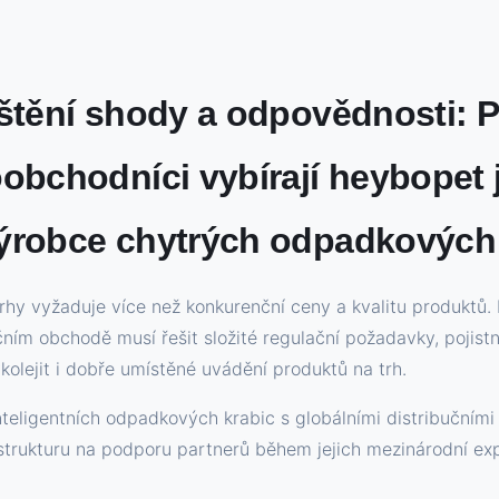
ištění shody a odpovědnosti: P
oobchodníci vybírají heybopet
výrobce chytrých odpadkových
rhy vyžaduje více než konkurenční ceny a kvalitu produktů.
čním obchodě musí řešit složité regulační požadavky, pojistn
olejit i dobře umístěné uvádění produktů na trh.
teligentních odpadkových krabic s globálními distribučními
strukturu na podporu partnerů během jejich mezinárodní ex