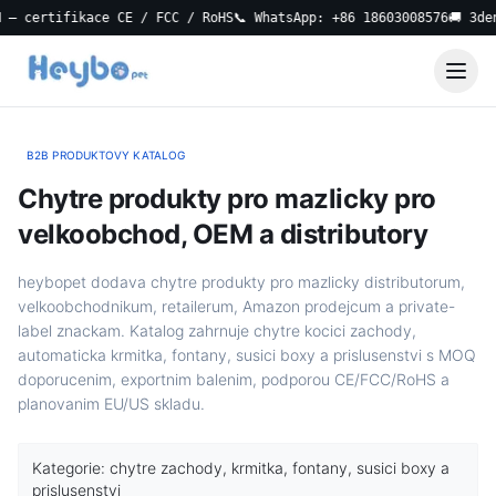
certifikace CE / FCC / RoHS
📞 WhatsApp: +86 18603008576
🚚 3denní
B2B PRODUKTOVY KATALOG
Chytre produkty pro mazlicky pro
velkoobchod, OEM a distributory
heybopet dodava chytre produkty pro mazlicky distributorum,
velkoobchodnikum, retailerum, Amazon prodejcum a private-
label znackam. Katalog zahrnuje chytre kocici zachody,
automaticka krmitka, fontany, susici boxy a prislusenstvi s MOQ
doporucenim, exportnim balenim, podporou CE/FCC/RoHS a
planovanim EU/US skladu.
Kategorie: chytre zachody, krmitka, fontany, susici boxy a
prislusenstvi