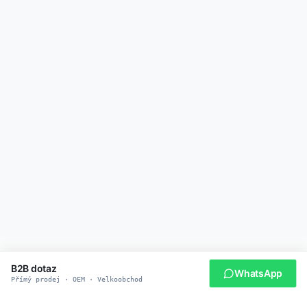
B2B dotaz
WhatsApp
Přímý prodej · OEM · Velkoobchod