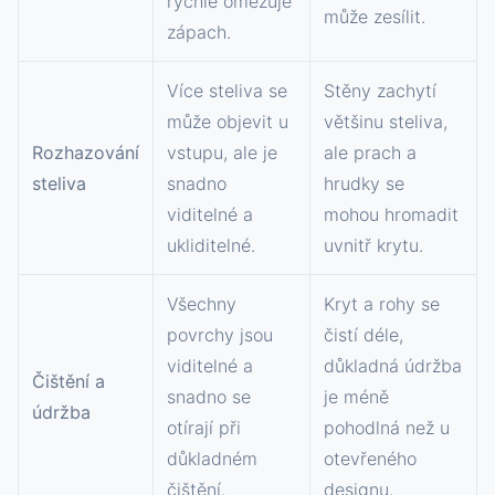
rychle omezuje
může zesílit.
zápach.
Více steliva se
Stěny zachytí
může objevit u
většinu steliva,
Rozhazování
vstupu, ale je
ale prach a
steliva
snadno
hrudky se
viditelné a
mohou hromadit
ukliditelné.
uvnitř krytu.
Všechny
Kryt a rohy se
povrchy jsou
čistí déle,
viditelné a
důkladná údržba
Čištění a
snadno se
je méně
údržba
otírají při
pohodlná než u
důkladném
otevřeného
čištění.
designu.