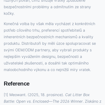
různých povah, čímž snižuje vratky způsobené
bezpečnostními problémy a odmítnutím ze strany
kočky.
Konečná volba by však měla vycházet z konkrétních
potřeb cílového trhu, preferencí spotřebitelů a
inherentních bezpečnostních mechanismů a kvality
produktu. Distributoři by měli úzce spolupracovat se
svými OEM/ODM partnery, aby vybrali produkty s
nejlepším vyvážením designu, bezpečnosti a
uživatelské zkušenosti, a dosáhli tak optimálního
maloobchodního výkonu a co nejnižší míry vratek.
Reference
[1] Meowant. (2025, 18. prosince).
Cat Litter Box
Battle: Open vs. Enclosed—The 2026 Winner
. Získáno z