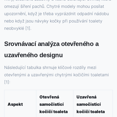
omezují šíření pachů. Chytré modely mohou posílat
upozornění, když je třeba vyprázdnit odpadní nádobu
nebo když jsou návyky kočky při používání toalety
neobvyklé [1].
Srovnávací analýza otevřeného a
uzavřeného designu
Následující tabulka shrnuje klíčové rozdíly mezi
otevřenými a uzavřenými chytrými kočičími toaletami
[1]:
Otevřená
Uzavřená
Aspekt
samočisticí
samočisticí
kočičí toaleta
kočičí toaleta