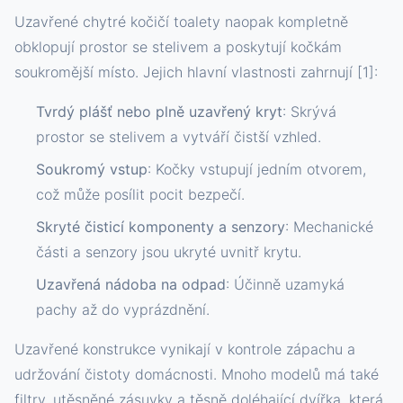
Uzavřené chytré kočičí toalety naopak kompletně
obklopují prostor se stelivem a poskytují kočkám
soukromější místo. Jejich hlavní vlastnosti zahrnují [1]:
Tvrdý plášť nebo plně uzavřený kryt
: Skrývá
prostor se stelivem a vytváří čistší vzhled.
Soukromý vstup
: Kočky vstupují jedním otvorem,
což může posílit pocit bezpečí.
Skryté čisticí komponenty a senzory
: Mechanické
části a senzory jsou ukryté uvnitř krytu.
Uzavřená nádoba na odpad
: Účinně uzamyká
pachy až do vyprázdnění.
Uzavřené konstrukce vynikají v kontrole zápachu a
udržování čistoty domácnosti. Mnoho modelů má také
filtry, utěsněné zásuvky a těsně doléhající dvířka, která