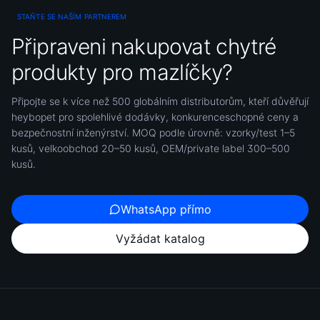
STAŇTE SE NAŠÍM PARTNEREM
Připraveni nakupovat chytré
produkty pro mazlíčky?
Připojte se k více než 500 globálním distributorům, kteří důvěřují
heybopet pro spolehlivé dodávky, konkurenceschopné ceny a
bezpečnostní inženýrství. MOQ podle úrovně: vzorky/test 1–5
kusů, velkoobchod 20–50 kusů, OEM/private label 300–500
kusů.
WhatsApp přímo
Vyžádat katalog