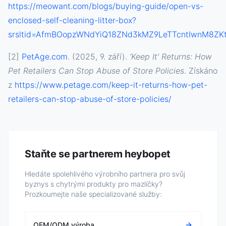
https://meowant.com/blogs/buying-guide/open-vs-
enclosed-self-cleaning-litter-box?
srsltid=AfmBOopzWNdYiQ18ZNd3kMZ9LeTTcntIwnM8ZK
[2]
PetAge.com
. (2025, 9. září).
‘Keep It’ Returns: How
Pet Retailers Can Stop Abuse of Store Policies
. Získáno
z
https://www.petage.com/keep-it-returns-how-pet-
retailers-can-stop-abuse-of-store-policies/
Staňte se partnerem heybopet
Hledáte spolehlivého výrobního partnera pro svůj
byznys s chytrými produkty pro mazlíčky?
Prozkoumejte naše specializované služby:
OEM/ODM výroba