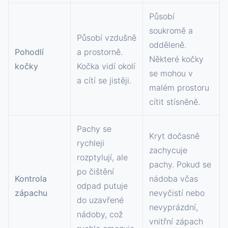
Působí
soukromě a
Působí vzdušně
odděleně.
Pohodlí
a prostorně.
Některé kočky
kočky
Kočka vidí okolí
se mohou v
a cítí se jistěji.
malém prostoru
cítit stísněně.
Pachy se
Kryt dočasně
rychleji
zachycuje
rozptylují, ale
pachy. Pokud se
po čištění
Kontrola
nádoba včas
odpad putuje
zápachu
nevyčistí nebo
do uzavřené
nevyprázdní,
nádoby, což
vnitřní zápach