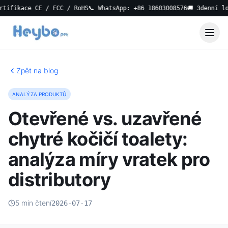
ce CE / FCC / RoHS
📞 WhatsApp: +86 18603008576
🚚 3denní lokální 
Zpět na blog
ANALÝZA PRODUKTŮ
Otevřené vs. uzavřené
chytré kočičí toalety:
analýza míry vratek pro
distributory
5 min čtení
2026-07-17