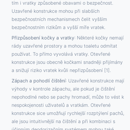
tím i vratky způsobené obavami o bezpečnost.
Uzavřené konstrukce mohou při slabších
bezpečnostních mechanismech čelit vyšším
bezpečnostním rizikům a vyšší míře vratek.
Přizpůsobení kočky a vratky
: Některé kočky nemají
rády uzavřené prostory a mohou toaletu odmítat
používat. To přímo vyvolává vratky. Otevřené
konstrukce jsou obecně kočkami snadněji přijímány
a snižují riziko vratek kvůli nepřizpůsobení [1].
Zápach a pohodlí čištění
: Uzavřené konstrukce mají
výhody v kontrole zápachu, ale pokud je čištění
nepohodlné nebo se pachy hromadí, může to vést k
nespokojenosti uživatelů a vratkám. Otevřené
konstrukce sice umožňují rychlejší rozptýlení pachů,
ale jsou intuitivnější na čištění a při kombinaci s
účinným deodorizačním systémem mohou také