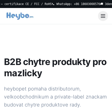
ertifikace CE / FCC / RoHS
📞 WhatsApp: +86 18603008576
🚚 3denní 
B2B chytre produkty pro
mazlicky
heybopet pomaha distributorum,
velkoobchodnikum a private-label znackam
budovat chytre produktove rady.