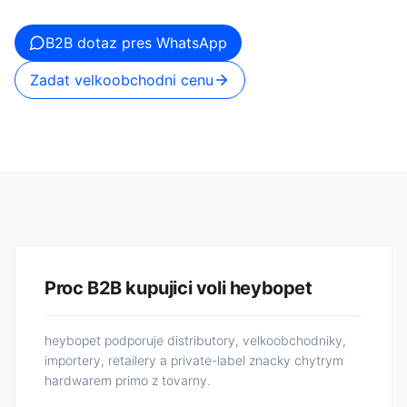
B2B dotaz pres WhatsApp
Zadat velkoobchodni cenu
Proc B2B kupujici voli heybopet
heybopet podporuje distributory, velkoobchodniky,
importery, retailery a private-label znacky chytrym
hardwarem primo z tovarny.