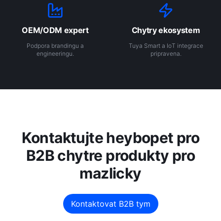
OEM/ODM expert
Chytry ekosystem
Podpora brandingu a
Tuya Smart a IoT integrace
engineeringu.
pripravena.
Kontaktujte heybopet pro
B2B chytre produkty pro
mazlicky
Kontaktovat B2B tym