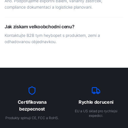
Ano. Podporujeme exportni baleni, varianty zastrcek,
compliance dokumentaci a logisticke planovani.
Jak ziskam velkoobchodni cenu?
Kontaktujte B2B tym heybopet s produktem, zemi a
odhadovanou objednavkou.
Certifikovana
Rychle doruceni
bezpecnost
EU a US sklad pro rychlejsi
expedici.
Produkty splnuji CE, FCC a RoHS.