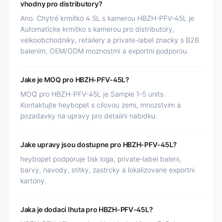
vhodny pro distributory?
Ano. Chytré krmítko 4.5L s kamerou HBZH-PFV-45L je
Automaticke krmitko s kamerou pro distributory,
velkoobchodniky, retailery a private-label znacky s B2B
balenim, OEM/ODM moznostmi a exportni podporou.
Jake je MOQ pro HBZH-PFV-45L?
MOQ pro HBZH-PFV-45L je Sample 1-5 units.
Kontaktujte heybopet s cilovou zemi, mnozstvim a
pozadavky na upravy pro detailni nabidku.
Jake upravy jsou dostupne pro HBZH-PFV-45L?
heybopet podporuje tisk loga, private-label baleni,
barvy, navody, stitky, zastrcky a lokalizovane exportni
kartony.
Jaka je dodaci lhuta pro HBZH-PFV-45L?