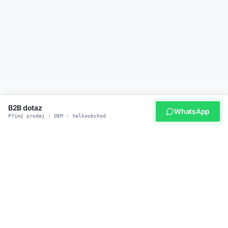
B2B dotaz
WhatsApp
Přímý prodej · OEM · Velkoobchod
STAŇTE SE NAŠÍM PARTNEREM