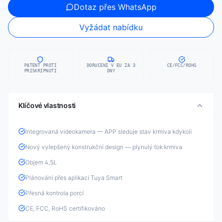
Dotaz přes WhatsApp
Vyžádat nabídku
PATENT PROTI
DORUCENI V EU ZA 3
CE/FCC/ROHS
PRISKRIPNUTI
DNY
Klíčové vlastnosti
Integrovaná videokamera — APP sleduje stav krmiva kdykoli
Nový vylepšený konstrukční design — plynulý tok krmiva
Objem 4,5L
Plánování přes aplikaci Tuya Smart
Přesná kontrola porcí
CE, FCC, RoHS certifikováno