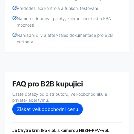
Predodesilaci kontrola a funkcni testovani
Namorni doprava, palety, zahranicni sklad a FBA
moznosti
Nahradni dily a after-sales dokumentace pro B2B
partnery
FAQ pro B2B kupujici
Caste dotazy od distributoru, velkoobchodniku a
private-label tymu.
Ziskat velkoobchodni cenu
Je Chytré krmítko 4.5L s kamerou HBZH-PFV-45L