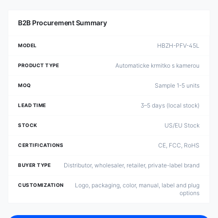
B2B Procurement Summary
HBZH-PFV-45L
MODEL
Automaticke krmitko s kamerou
PRODUCT TYPE
Sample 1-5 units
MOQ
3–5 days (local stock)
LEAD TIME
US/EU Stock
STOCK
CE, FCC, RoHS
CERTIFICATIONS
Distributor, wholesaler, retailer, private-label brand
BUYER TYPE
Logo, packaging, color, manual, label and plug
CUSTOMIZATION
options