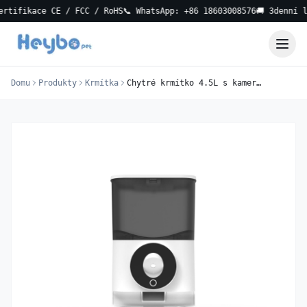
ikace CE / FCC / RoHS
📞 WhatsApp: +86 18603008576
🚚 3denní lokáln
Domu
Produkty
Krmítka
Chytré krmítko 4.5L s kamerou