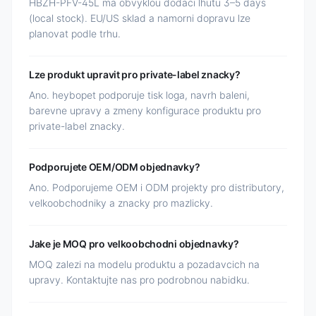
HBZH-PFV-45L ma obvyklou dodaci lhutu 3–5 days
(local stock). EU/US sklad a namorni dopravu lze
planovat podle trhu.
Lze produkt upravit pro private-label znacky?
Ano. heybopet podporuje tisk loga, navrh baleni,
barevne upravy a zmeny konfigurace produktu pro
private-label znacky.
Podporujete OEM/ODM objednavky?
Ano. Podporujeme OEM i ODM projekty pro distributory,
velkoobchodniky a znacky pro mazlicky.
Jake je MOQ pro velkoobchodni objednavky?
MOQ zalezi na modelu produktu a pozadavcich na
upravy. Kontaktujte nas pro podrobnou nabidku.