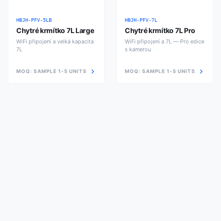
HBJH-PFV-5LB
HBJH-PFV-7L
Chytré krmítko 7L Large
Chytré krmítko 7L Pro
WiFi připojení a velká kapacita
WiFi připojení a 7L — Pro edice
7L
s kamerou
MOQ:
SAMPLE 1-5 UNITS
MOQ:
SAMPLE 1-5 UNITS