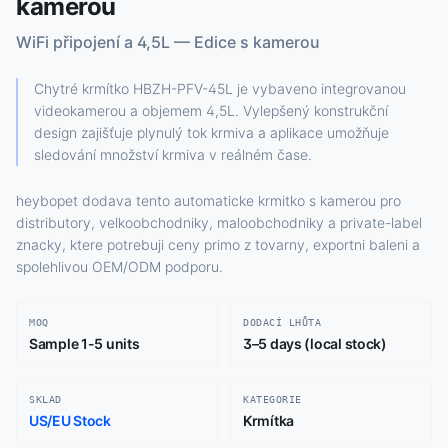
kamerou
WiFi připojení a 4,5L — Edice s kamerou
Chytré krmítko HBZH-PFV-45L je vybaveno integrovanou
videokamerou a objemem 4,5L. Vylepšený konstrukční
design zajišťuje plynulý tok krmiva a aplikace umožňuje
sledování množství krmiva v reálném čase.
heybopet dodava tento automaticke krmitko s kamerou pro
distributory, velkoobchodniky, maloobchodniky a private-label
znacky, ktere potrebuji ceny primo z tovarny, exportni baleni a
spolehlivou OEM/ODM podporu.
MOQ
DODACÍ LHŮTA
Sample 1-5 units
3–5 days (local stock)
SKLAD
KATEGORIE
US/EU Stock
Krmítka