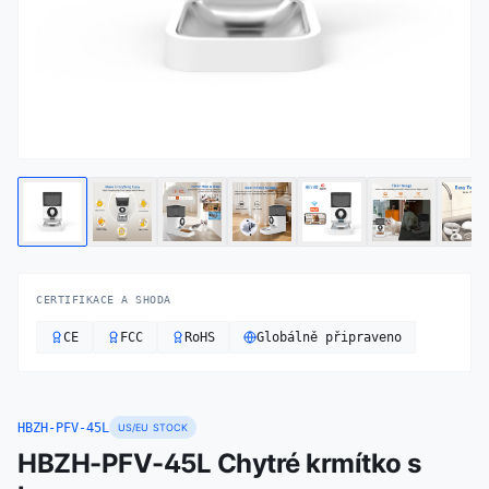
CERTIFIKACE A SHODA
CE
FCC
RoHS
Globálně připraveno
HBZH-PFV-45L
US/EU STOCK
HBZH-PFV-45L Chytré krmítko s