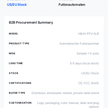
US/EU Stock
Futterautomaten
B2B Procurement Summary
HBJH-PFV-5LB
MODEL
Automatischer Futterautomat
PRODUCT TYPE
Sample 1-5 units
MOQ
3–5 days (local stock)
LEAD TIME
US/EU Stock
STOCK
CE, FCC, RoHS
CERTIFICATIONS
Distributor, wholesaler, retailer, private-label brand
BUYER TYPE
Logo, packaging, color, manual, label and plug
CUSTOMIZATION
options