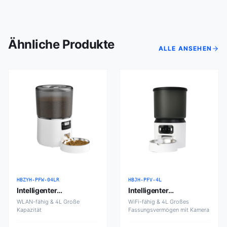
Ähnliche Produkte
ALLE ANSEHEN
HBZYH-PFW-04LR
HBJH-PFV-4L
Intelligenter
Intelligenter
Futterautomat 4L
Futterautomat 4L mit
WLAN-fähig & 4L Große
WiFi-fähig & 4L Großes
Kapazität
Kamera
Fassungsvermögen mit Kamera