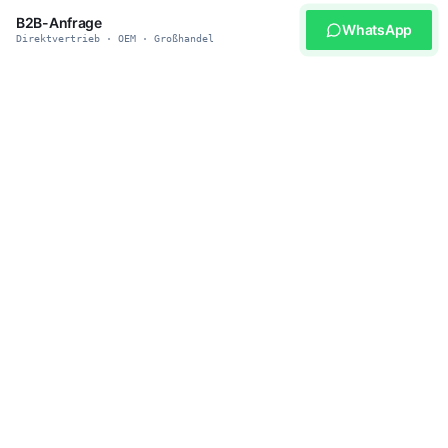
B2B-Anfrage
WhatsApp
Direktvertrieb · OEM · Großhandel
WERDEN SIE UNSER PARTNER
Bereit für smarte
Haustierprodukte?
Schließen Sie sich über 500 globalen Distributoren an, die
heybopet für zuverlässige Lieferung, wettbewerbsfähige Preise
und Safety-First-Engineering vertrauen. MOQ nach Stufe:
Muster/Test 1–5 Einheiten, Grosshandel 20–50 Einheiten,
OEM/Private Label 300–500 Einheiten.