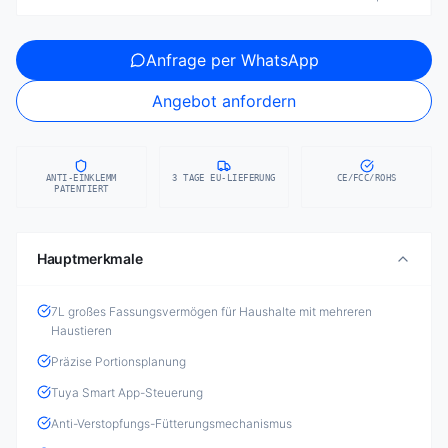
Anfrage per WhatsApp
Angebot anfordern
ANTI-EINKLEMM
3 TAGE EU-LIEFERUNG
CE/FCC/ROHS
PATENTIERT
Hauptmerkmale
7L großes Fassungsvermögen für Haushalte mit mehreren
Haustieren
Präzise Portionsplanung
Tuya Smart App-Steuerung
Anti-Verstopfungs-Fütterungsmechanismus