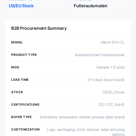
US/EU Stock
Futterautomaten
B2B Procurement Summary
HBJH-PFV-7L
MODEL
Automatischer Futterautomat
PRODUCT TYPE
Sample 1-5 units
MOQ
3–5 days (local stock)
LEAD TIME
US/EU Stock
STOCK
CE, FCC, RoHS
CERTIFICATIONS
Distributor, wholesaler, retailer, private-label brand
BUYER TYPE
Logo, packaging, color, manual, label and plug
CUSTOMIZATION
options