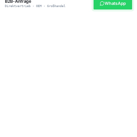
B2B-Anfrage
WhatsApp
Direktvertrieb · OEM · Großhandel
WERDEN SIE UNSER PARTNER
Bereit für smarte
Haustierprodukte?
Schließen Sie sich über 500 globalen Distributoren an, die
heybopet für zuverlässige Lieferung, wettbewerbsfähige Preise
und Safety-First-Engineering vertrauen. MOQ nach Stufe:
Muster/Test 1–5 Einheiten, Grosshandel 20–50 Einheiten,
OEM/Private Label 300–500 Einheiten.