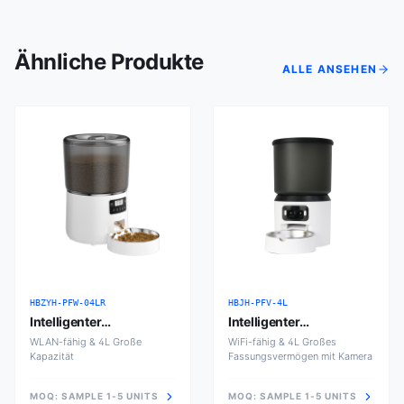
Ähnliche Produkte
ALLE ANSEHEN
HBZYH-PFW-04LR
HBJH-PFV-4L
Intelligenter
Intelligenter
Futterautomat 4L
Futterautomat 4L mit
WLAN-fähig & 4L Große
WiFi-fähig & 4L Großes
Kapazität
Kamera
Fassungsvermögen mit Kamera
MOQ:
SAMPLE 1-5 UNITS
MOQ:
SAMPLE 1-5 UNITS