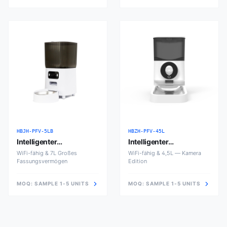
HBJH-PFV-5LB
HBZH-PFV-45L
Intelligenter
Intelligenter
Haustierfutterautomat
Futterautomat 4,5L mit
WiFi-fähig & 7L Großes
WiFi-fähig & 4,5L — Kamera
7L Groß
Fassungsvermögen
Kamera
Edition
MOQ:
SAMPLE 1-5 UNITS
MOQ:
SAMPLE 1-5 UNITS