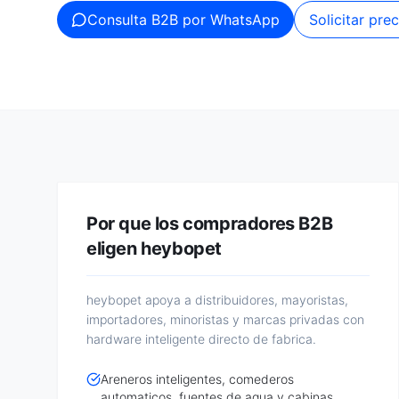
Consulta B2B por WhatsApp
Solicitar pre
Por que los compradores B2B
eligen heybopet
heybopet apoya a distribuidores, mayoristas,
importadores, minoristas y marcas privadas con
hardware inteligente directo de fabrica.
Areneros inteligentes, comederos
automaticos, fuentes de agua y cabinas