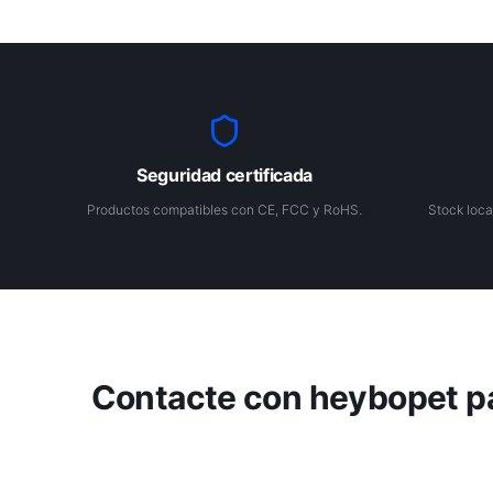
Seguridad certificada
Productos compatibles con CE, FCC y RoHS.
Stock loca
Contacte con heybopet pa