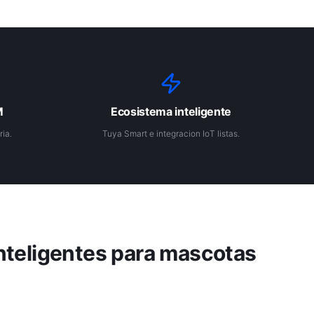
M
Ecosistema inteligente
ia.
Tuya Smart e integracion IoT listas.
nteligentes para mascotas