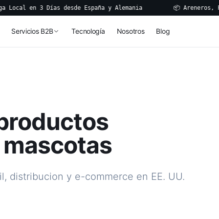
l en 3 Días desde España y Alemania
📦 Areneros, Fuentes
Servicios B2B
Tecnología
Nosotros
Blog
 productos
a mascotas
il, distribucion y e-commerce en EE. UU.