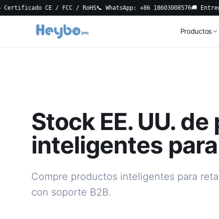
ficado CE / FCC / RoHS
📞 WhatsApp: +86 18603008576
🚚 Entrega Loca
Productos
Stock EE. UU. de
inteligentes par
Compre productos inteligentes para reta
con soporte B2B.