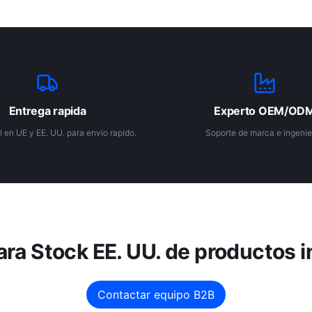
Entrega rapida
Experto OEM/OD
l en UE y EE. UU. para envio rapido.
Soporte de marca e ingenier
ra Stock EE. UU. de productos i
Contactar equipo B2B