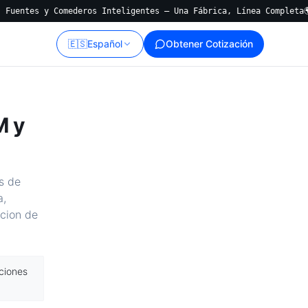
es y Comederos Inteligentes — Una Fábrica, Línea Completa
🌍 Expe
🇪🇸
Español
Obtener Cotización
M y
s de
a,
cion de
ciones