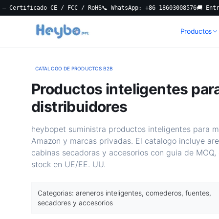
tificado CE / FCC / RoHS
📞 WhatsApp: +86 18603008576
🚚 Entrega Lo
Productos
CATALOGO DE PRODUCTOS B2B
Productos inteligentes par
distribuidores
heybopet suministra productos inteligentes para m
Amazon y marcas privadas. El catalogo incluye are
cabinas secadoras y accesorios con guia de MOQ, 
stock en UE/EE. UU.
Categorias: areneros inteligentes, comederos, fuentes,
secadores y accesorios