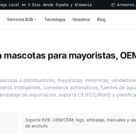
cal en 3 Días desde España y Alemania
📦 Areneros, Fuent
Servicios B2B
Tecnología
Nosotros
Blog
a mascotas para mayoristas, OE
ascotas a distribuidores, mayoristas, minoristas, vendedore
neros inteligentes, comederos automaticos, fuentes de agu
embalaje de exportacion, soporte CE/FCC/RoHS y planifica
Soporte B2B: OEM/ODM, logo, embalaje, manuales y op
de enchufe