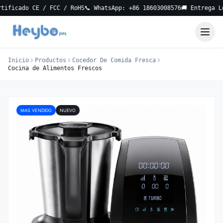
ado CE / FCC / RoHS
📞 WhatsApp: +86 18603008576
🚚 Entrega Local e
Inicio
Productos
Cocedor De Comida Fresca
Cocina de Alimentos Frescos
MAS VENDIDO
NUEVO