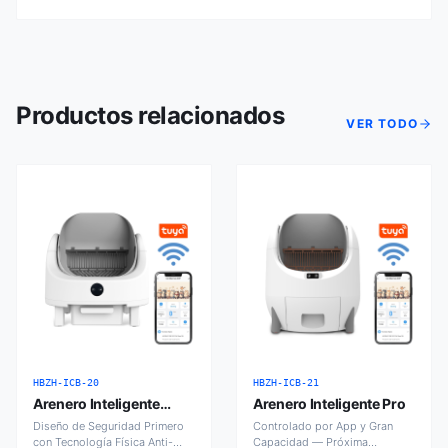
Productos relacionados
VER TODO
HBZH-ICB-20
HBZH-ICB-21
Arenero Inteligente
Arenero Inteligente Pro
Abierto
Diseño de Seguridad Primero
Controlado por App y Gran
con Tecnología Física Anti-
Capacidad — Próxima