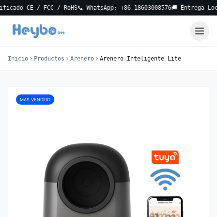
do CE / FCC / RoHS
📞 WhatsApp: +86 18603008576
🚚 Entrega Local en
Inicio
Productos
Arenero
Arenero Inteligente Lite
MAS VENDIDO