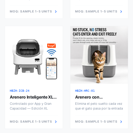
Pellizco
Generación
MOQ:
SAMPLE 1-5 UNITS
MOQ:
SAMPLE 1-5 UNITS
HBZH-ICB-24
HBZH-HRC-01
Arenero Inteligente XL
Arenero con
Pro
Eliminación de Pelo
Controlado por App y Gran
Elimina el pelo suelto cada vez
Capacidad — Edición XL
que el gato pasa por la entrada
MOQ:
SAMPLE 1-5 UNITS
MOQ:
SAMPLE 1-5 UNITS