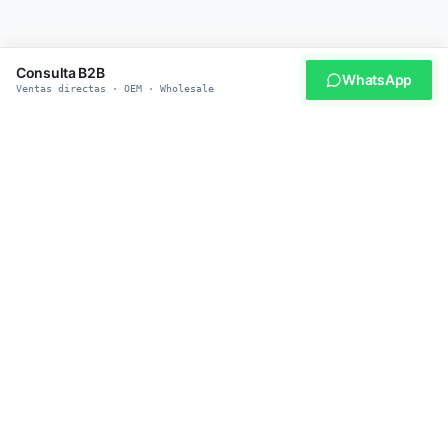
Consulta B2B
WhatsApp
Ventas directas · OEM · Wholesale
ASÓCIESE CON NOSOTROS
¿Listo para Adquirir Productos
Inteligentes para Mascotas?
Únase a más de 500 distribuidores globales que confían en
heybopet por su suministro confiable, precios competitivos e
ingeniería de seguridad primero. MOQ por nivel: