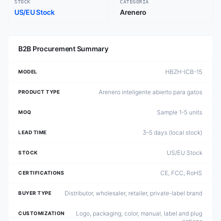
STOCK
CATEGORÍA
US/EU Stock
Arenero
B2B Procurement Summary
HBZH-ICB-15
MODEL
Arenero inteligente abierto para gatos
PRODUCT TYPE
Sample 1-5 units
MOQ
3–5 days (local stock)
LEAD TIME
US/EU Stock
STOCK
CE, FCC, RoHS
CERTIFICATIONS
Distributor, wholesaler, retailer, private-label brand
BUYER TYPE
Logo, packaging, color, manual, label and plug
CUSTOMIZATION