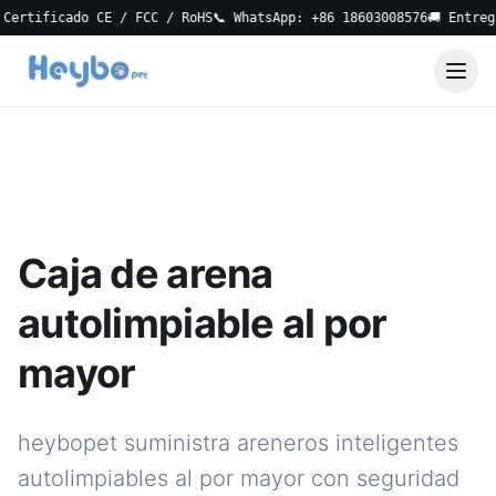
rtificado CE / FCC / RoHS
📞 WhatsApp: +86 18603008576
🚚 Entrega L
Caja de arena
autolimpiable al por
mayor
heybopet suministra areneros inteligentes
autolimpiables al por mayor con seguridad