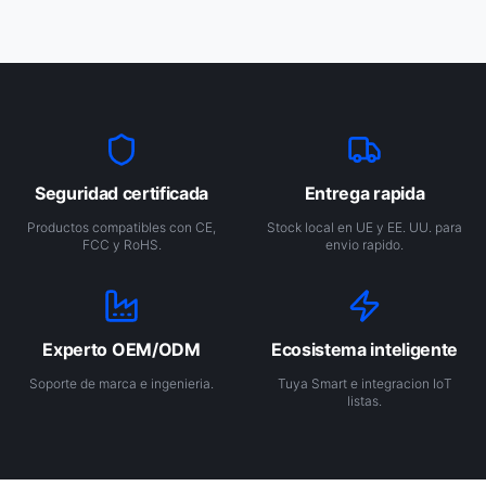
Seguridad certificada
Entrega rapida
Productos compatibles con CE,
Stock local en UE y EE. UU. para
FCC y RoHS.
envio rapido.
Experto OEM/ODM
Ecosistema inteligente
Soporte de marca e ingenieria.
Tuya Smart e integracion IoT
listas.