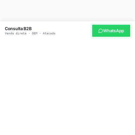
Consulta B2B
WhatsApp
Venda direta · OEM · Atacado
SEJA NOSSO PARCEIRO
Pronto para adquirir produtos
pet inteligentes?
Junte-se a 500+ distribuidores globais que confiam na
heybopet para fornecimento confiável, preços competitivos e