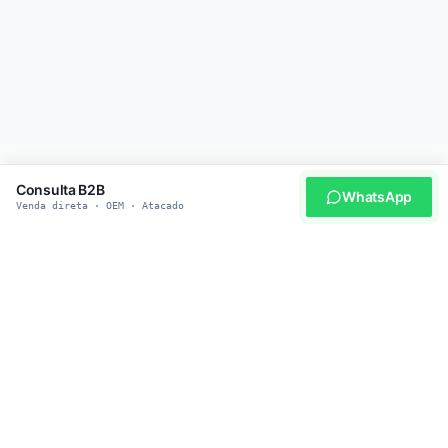
Consulta B2B
WhatsApp
Venda direta · OEM · Atacado
SEJA NOSSO PARCEIRO
Pronto para adquirir produtos