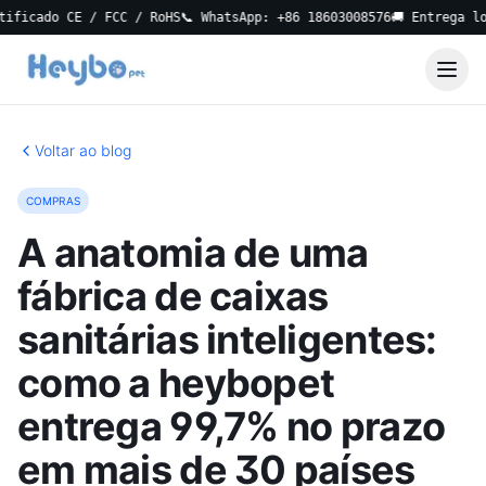
do CE / FCC / RoHS
📞 WhatsApp: +86 18603008576
🚚 Entrega local e
Voltar ao blog
COMPRAS
A anatomia de uma
fábrica de caixas
sanitárias inteligentes:
como a heybopet
entrega 99,7% no prazo
em mais de 30 países