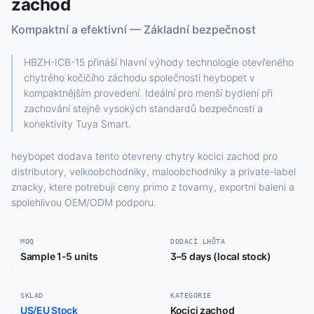
záchod
Kompaktní a efektivní — Základní bezpečnost
HBZH-ICB-15 přináší hlavní výhody technologie otevřeného
chytrého kočičího záchodu společnosti heybopet v
kompaktnějším provedení. Ideální pro menší bydlení při
zachování stejně vysokých standardů bezpečnosti a
konektivity Tuya Smart.
heybopet dodava tento otevreny chytry kocici zachod pro
distributory, velkoobchodniky, maloobchodniky a private-label
znacky, ktere potrebuji ceny primo z tovarny, exportni baleni a
spolehlivou OEM/ODM podporu.
MOQ
DODACÍ LHŮTA
Sample 1-5 units
3–5 days (local stock)
SKLAD
KATEGORIE
US/EU Stock
Kocici zachod