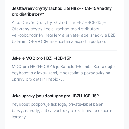
Je Otevřený chytrý záchod Lite HBZH-ICB-15 vhodny
pro distributory?
Ano. Otevřený chytrý záchod Lite HBZH-ICB-15 je
Otevreny chytry kocici zachod pro distributory,
velkoobchodniky, retailery a private-label znacky s B2B
balenim, OEM/ODM moznostmi a exportni podporou.
Jake je MOQ pro HBZH-ICB-15?
MOQ pro HBZH-ICB-15 je Sample 1-5 units. Kontaktujte
heybopet s cilovou zemi, mnozstvim a pozadavky na
upravy pro detailni nabidku.
Jake upravy jsou dostupne pro HBZH-ICB-15?
heybopet podporuje tisk loga, private-label baleni,
barvy, navody, stitky, zastrcky a lokalizovane exportni
kartony.