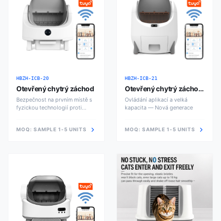
HBZH-ICB-20
HBZH-ICB-21
Otevřený chytrý záchod
Otevřený chytrý záchod
Pro
Bezpečnost na prvním místě s
Ovládání aplikací a velká
fyzickou technologií proti
kapacita — Nová generace
přiskřípnutí
MOQ:
SAMPLE 1-5 UNITS
MOQ:
SAMPLE 1-5 UNITS