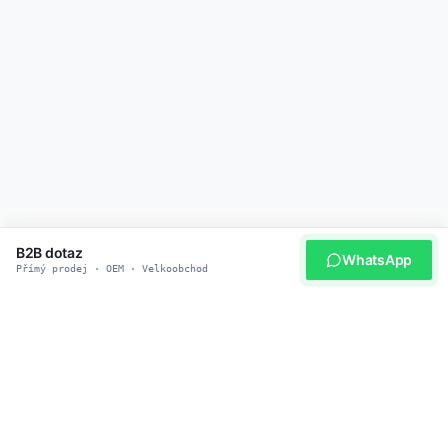
B2B dotaz
WhatsApp
Přímý prodej · OEM · Velkoobchod