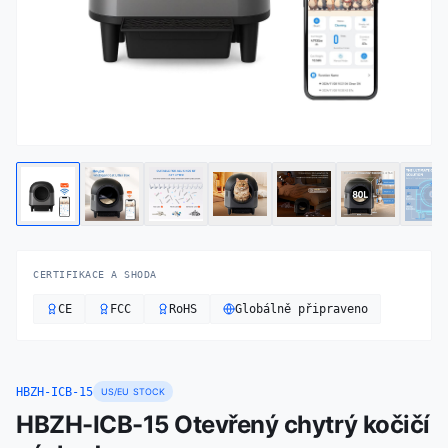
CERTIFIKACE A SHODA
CE
FCC
RoHS
Globálně připraveno
HBZH-ICB-15
US/EU STOCK
HBZH-ICB-15 Otevřený chytrý kočičí