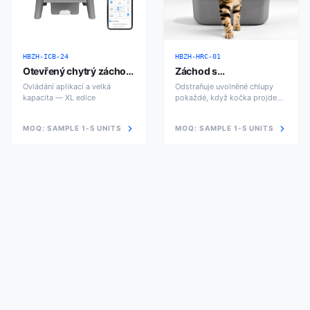
HBZH-ICB-24
HBZH-HRC-01
Otevřený chytrý záchod
Záchod s
XL
odstraňováním chlupů
Ovládání aplikací a velká
Odstraňuje uvolněné chlupy
kapacita — XL edice
pokaždé, když kočka projde
vstupem
MOQ:
SAMPLE 1-5 UNITS
MOQ:
SAMPLE 1-5 UNITS