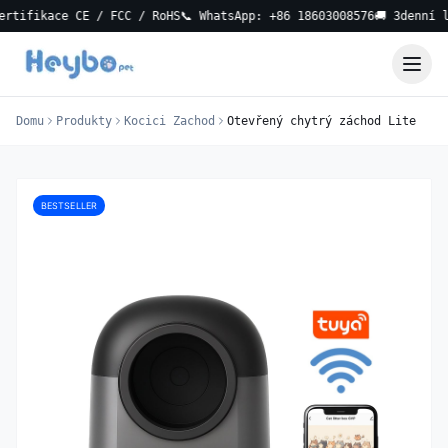
kace CE / FCC / RoHS
📞 WhatsApp: +86 18603008576
🚚 3denní lokáln
Domu
Produkty
Kocici Zachod
Otevřený chytrý záchod Lite
BESTSELLER